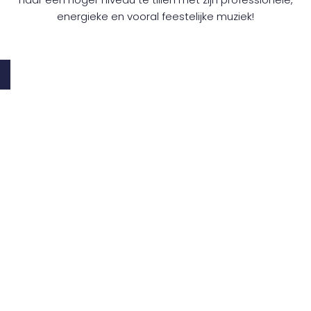
energieke en vooral feestelijke muziek!
Wat kan je verwachten van
DJ Daaf op jouw huisfeest?